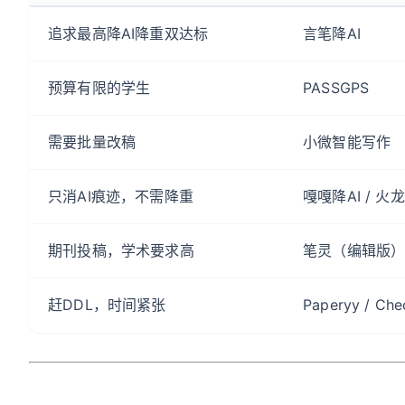
追求最高降AI降重双达标
言笔降AI
预算有限的学生
PASSGPS
需要批量改稿
小微智能写作
只消AI痕迹，不需降重
嘎嘎降AI / 火
期刊投稿，学术要求高
笔灵（编辑版
赶DDL，时间紧张
Paperyy / Che