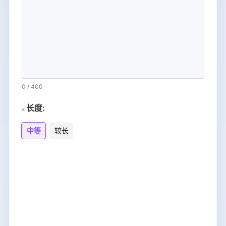
0
/
400
长度:
中等
较长