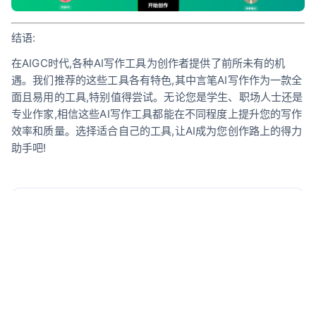
结语:
在AIGC时代,各种AI写作工具为创作者提供了前所未有的机
遇。我们推荐的这些工具各有特色,其中言笔AI写作作为一款全
面且易用的工具,特别值得尝试。无论您是学生、职场人士还是
专业作家,相信这些AI写作工具都能在不同程度上提升您的写作
效率和质量。选择适合自己的工具,让AI成为您创作路上的得力
助手吧!
阿言 · 言笔AI团队内容主编
深耕AI写作与学术工具评测领域多年，亲测降AI降重工具
超80款，专注研究AIGC检测算法与内容优化策略。不赶
DDL的时候，她在刷最新的NLP论文，或者在咖啡馆里研