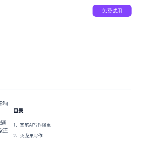
免费试用
影响
目录
脱颖
1、言笔AI写作降重
家还
2、火龙果写作