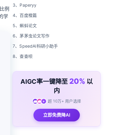
3、Paperyy
的比例
4、百度橙篇
的学
5、蝌蚪论文
6、茅茅虫论文写作
载
7、SpeedAI科研小助手
8、查查呗
20%
AIGC率一键降至
以
内
超 10万+ 用户选择
+
立即免费降AI