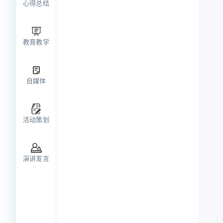
心得总结
教育教学
定完美策略
自媒体
析个人成长
活动策划
演讲发言
成