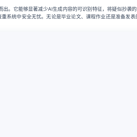
颖而出。它能够显著减少AI生成内容的可识别特征，将疑似抄袭
查重系统中安全无忧。无论是毕业论文、课程作业还是准备发表
升级会员
复 制
下 
入内容...