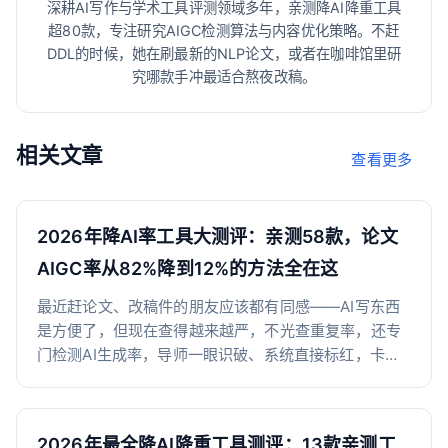
深耕AI写作与学术工具评测领域多年，亲测降AI降重工具
超80款，专注研究AIGC检测算法与内容优化策略。不赶
DDL的时候，她在刷最新的NLP论文，或者在咖啡馆里研
究哪款手冲最适合熬夜改稿。
相关文章
查看更多
2026年降AI率工具大测评：亲测58款，论文
AIGC率从82%降到12%的方法全在这
最近赶论文、改稿件的朋友应该都有同感——AI写东西
是方便了，但现在查得越来越严，不光查重复率，还专
门检测AI生成率，导师一眼识破、系统直接标红，卡得
死死的。我前后试了市面上将近60款降AIGC工具，把同
一篇AI率82.6%的论文挨个跑了一遍，按实际降幅、改
写自然度、售后保障和性价比给大家整理了这份亲测清
2026年最全降AI降重工具测评：13款亲测工