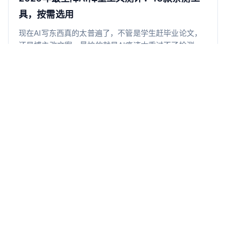
单。不管你是赶毕业季DDL的学生党，还是需要批量优
化稿件的创作者，赶紧码住，总有一款适合你！
具，按需选用
现在AI写东西真的太普遍了，不管是学生赶毕业论文，
还是博主改文案，最怕的就是AI痕迹太重过不了检测，
导师或者平台一眼就能看出来。 我们团队前阵子特意系
统测评了市面上主流的降AI降重工具，整理成这份报告
分享给大家。不管你是赶DDL的毕业生，还是需要优化
内容的创作者，都能找到合适的选项。
2026年5款降AI论文痕迹实用工具深度测评
随着AI写作工具的普及应用，越来越多的学生开始借助
ChatGPT等AI平台来辅助论文创作，但同时也面临着严
峻的AI检测挑战。你看，现在各大高校不仅要求论文通
过查重检测，还增加了AI率检测环节，一旦AI痕迹过重
就可能导致论文被直接退回。 手动逐字修改AI生成的内
容不仅耗时耗力，而且很多同学根本不知道该如何调整
论文AIGC率爆表？这几款神器5分钟搞定，导
才能让文本显得更像人工写作。最高效的解决方案就是
用专业的AI降重工具来处理，这些工具深度理解AI检测
师都夸你文笔好
原理，能够精准规避各种检测算法。今天我就来详细介