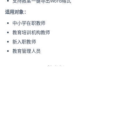
支持教案一键导出Word格式
适用对象：
中小学在职教师
教育培训机构教师
新入职教师
教育管理人员
2. AI PaperPass教学版
教学特色：
教学设计模板库
教学目标智能分解
教学活动设计建议
学情分析报告生成
3. AICheck教育助手