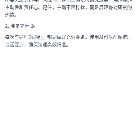
主动性和责任心。记住，主动不是打扰，而是展现你对研究的
热情。
2. 准备充分 📝
每次与导师沟通前，都要做好充分准备。使用AI可以帮你梳理
谈话要点，确保沟通高效精准。
3. 把握时机 ⏰
选择合适的时间和场合，避开导师繁忙的时段。提前预约，尊
重导师的时间安排。
4. 条理清晰 📊
沟通时要言简意赅，按照重要性排序展开话题。避免东一句西
一句，让导师容易理解和把握重点。
5. 及时反馈 💡
对导师的建议要及时回应和落实，下次沟通时要汇报执行情
况。