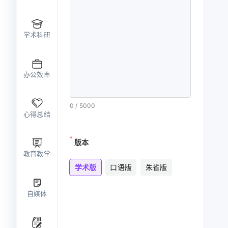
学术科研
办公效率
0
/
5000
心得总结
版本
教育教学
学术版
口语版
朱雀版
定完美策略
自媒体
析个人成长