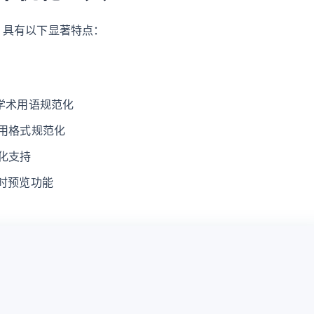
，具有以下显著特点：
 学术用语规范化
引用格式规范化
优化支持
实时预览功能
升级会员
复 制
下 
入内容...