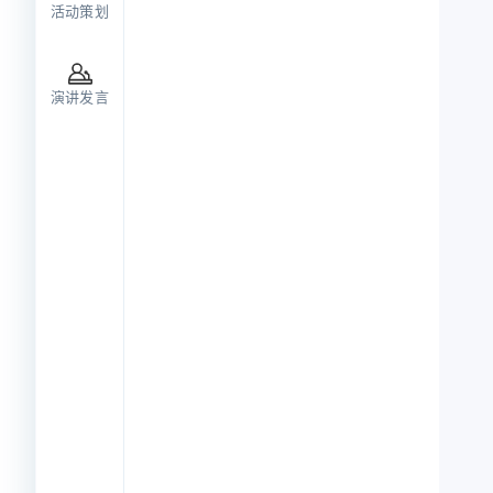
活动策划
演讲发言
成
速生成完整商
创性与学术价
持原文风格智