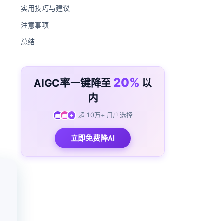
实用技巧与建议
注意事项
总结
20%
AIGC率一键降至
以
内
超 10万+ 用户选择
+
立即免费降AI
载