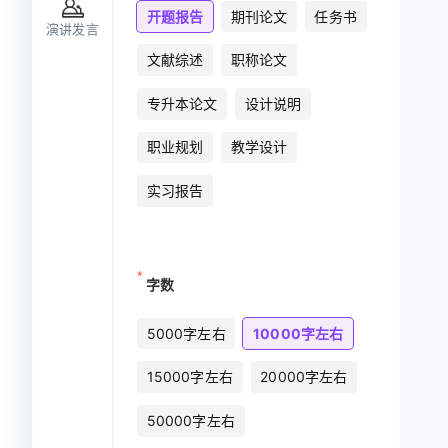
开题报告
期刊论文
任务书
演讲发言
文献综述
职称论文
成
专升本论文
设计说明
职业规划
教学设计
速生成完整商
实习报告
创性与学术价
字数
5000字左右
10000字左右
持原文风格智
15000字左右
20000字左右
50000字左右