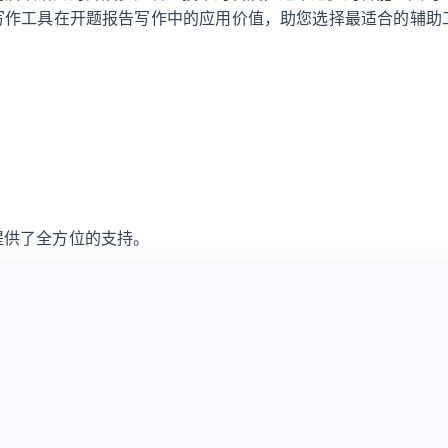
I写作工具在开题报告写作中的应用价值，助您选择最适合的辅助
提供了全方位的支持。
升级会员
复 制
下 
入内容...